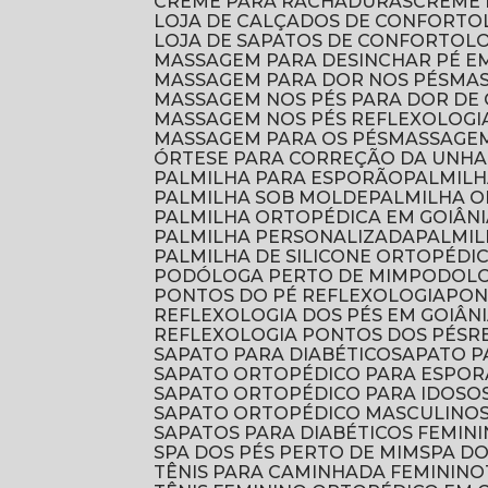
CREME PARA RACHADURAS
CREME
LOJA DE CALÇADOS DE CONFORTO
LOJA DE SAPATOS DE CONFORTO
L
MASSAGEM PARA DESINCHAR PÉ E
MASSAGEM PARA DOR NOS PÉS
M
MASSAGEM NOS PÉS PARA DOR DE
MASSAGEM NOS PÉS REFLEXOLOGI
MASSAGEM PARA OS PÉS
MASSAGE
ÓRTESE PARA CORREÇÃO DA UNHA
PALMILHA PARA ESPORÃO
PALMIL
PALMILHA SOB MOLDE
PALMILHA 
PALMILHA ORTOPÉDICA EM GOIÂNI
PALMILHA PERSONALIZADA
PALMI
PALMILHA DE SILICONE ORTOPÉDI
PODÓLOGA PERTO DE MIM
PODOL
PONTOS DO PÉ REFLEXOLOGIA
PO
REFLEXOLOGIA DOS PÉS EM GOIÂN
REFLEXOLOGIA PONTOS DOS PÉS
SAPATO PARA DIABÉTICO
SAPATO 
SAPATO ORTOPÉDICO PARA ESPO
SAPATO ORTOPÉDICO PARA IDOSO
SAPATO ORTOPÉDICO MASCULINO
SAPATOS PARA DIABÉTICOS FEMIN
SPA DOS PÉS PERTO DE MIM
SPA D
TÊNIS PARA CAMINHADA FEMININO