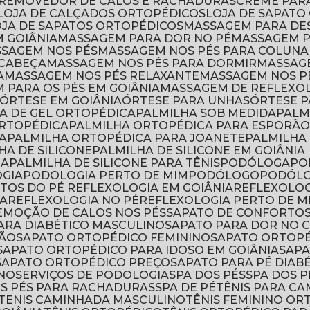
 REMOVEDOR DE CALOS E RACHADURAS
CREME PAR
LOJA DE CALÇADOS ORTOPÉDICOS
LOJA DE SAPAT
OJA DE SAPATOS ORTOPÉDICOS
MASSAGEM PARA DE
M GOIÂNIA
MASSAGEM PARA DOR NO PÉ
MASSAGEM 
ASSAGEM NOS PÉS
MASSAGEM NOS PÉS PARA COLUNA
 CABEÇA
MASSAGEM NOS PÉS PARA DORMIR
MASSAG
A
MASSAGEM NOS PÉS RELAXANTE
MASSAGEM NOS P
M PARA OS PÉS EM GOIÂNIA
MASSAGEM DE REFLEXO
ÓRTESE EM GOIÂNIA
ÓRTESE PARA UNHAS
ÓRTESE 
HA DE GEL ORTOPÉDICA
PALMILHA SOB MEDIDA
PAL
ORTOPÉDICA
PALMILHA ORTOPÉDICA PARA ESPORÃ
A
PALMILHA ORTOPÉDICA PARA JOANETE
PALMILH
LHA DE SILICONE
PALMILHA DE SILICONE EM GOIÂNIA
CA
PALMILHA DE SILICONE PARA TÊNIS
PODÓLOGA
P
OGIA
PODOLOGIA PERTO DE MIM
PODÓLOGO
PODÓL
NTOS DO PÉ REFLEXOLOGIA EM GOIÂNIA
REFLEXOLO
IA
REFLEXOLOGIA NO PÉ
REFLEXOLOGIA PERTO DE M
REMOÇÃO DE CALOS NOS PÉS
SAPATO DE CONFORTO
PARA DIABÉTICO MASCULINO
SAPATO PARA DOR NO
RÃO
SAPATO ORTOPÉDICO FEMININO
SAPATO ORTOPÉ
SAPATO ORTOPÉDICO PARA IDOSO EM GOIÂNIA
SAP
SAPATO ORTOPÉDICO PREÇO
SAPATO PARA PÉ DIAB
INO
SERVIÇOS DE PODOLOGIA
SPA DOS PÉS
SPA DOS 
OS PÉS PARA RACHADURAS
SPA DE PÉ
TÊNIS PARA C
TENIS CAMINHADA MASCULINO
TÊNIS FEMININO O