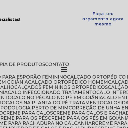
Faça seu
cialistas!
orçamento agora
mesmo
ERIA DE PRODUTOS
CONTATO
O PARA ESPORÃO FEMININO
CALÇADO ORTOPÉDICO 
EM GOIÂNIA
CALÇADO ORTOPÉDICO HOMEM
CALÇA
BALHO
CALÇADOS FEMININOS ORTOPÉDICOS
CALÇA
NIA
CALO INFECCIONADO TRATAMENTO
CALO INTER
ENTO
CALO NO PÉ
CALO NO PÉ EM GOIÂNIA
CALO EN
TO
CALOS NA PLANTA DO PÉ TRATAMENTO
CALOSI
DE PODOLOGIA PERTO DE MIM
CORREÇÃO DE UNHA E
O
CREME PARA CALOS
CREME PARA CALOS E RACHA
CREME PARA OS PÉS
CREME PARA OS PÉS EM GOIÂNI
EME PARA RACHADURA NO CALCANHAR
CREME PAR