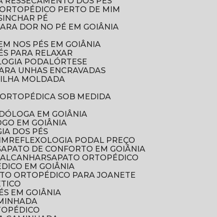
A RESSECAMENTO DOS PÉS
O ORTOPÉDICO PERTO DE MIM
SINCHAR PÉ
PARA DOR NO PÉ EM GOIÂNIA
EM NOS PÉS EM GOIÂNIA
ÉS PARA RELAXAR
LOGIA PODAL
ÓRTESE
PARA UNHAS ENCRAVADAS
MILHA MOLDADA
O
A ORTOPÉDICA SOB MEDIDA
ODÓLOGA EM GOIÂNIA
OGO EM GOIÂNIA
GIA DOS PÉS
IM
REFLEXOLOGIA PODAL PREÇO
SAPATO DE CONFORTO EM GOIÂNIA
 CALCANHAR
SAPATO ORTOPÉDICO
DICO EM GOIÂNIA
ATO ORTOPÉDICO PARA JOANETE
ÉTICO
PÉS EM GOIÂNIA
AMINHADA
RTOPÉDICO