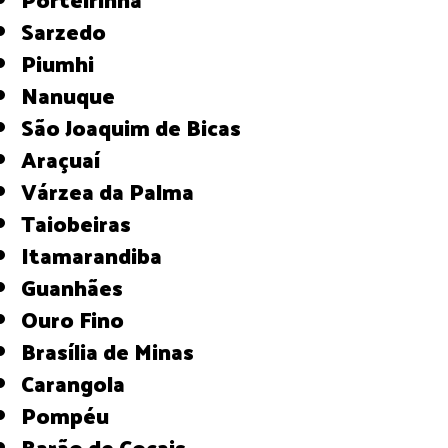
Sarzedo
Piumhi
Nanuque
São Joaquim de Bicas
Araçuaí
Várzea da Palma
Taiobeiras
Itamarandiba
Guanhães
Ouro Fino
Brasília de Minas
Carangola
Pompéu
Barão de Cocais