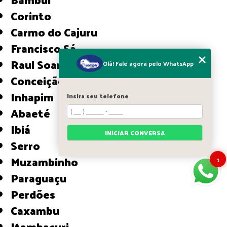
Corinto
Carmo do Cajuru
Francisco Sá
Raul Soares
Olá! Fale agora pelo WhatsApp
Conceição do Mato Dentro
Inhapim
Insira seu telefone
Abaeté
Ibiá
INICIAR CONVERSA
Serro
Muzambinho
1
Paraguaçu
Perdões
Caxambu
Itambacuri