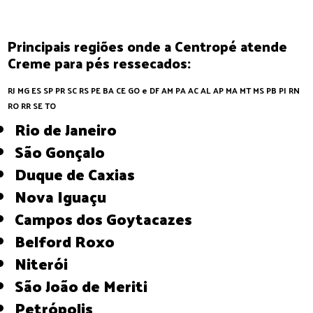
Principais regiões onde a Centropé atende
Creme para pés ressecados:
RJ
MG
ES
SP
PR
SC
RS
PE
BA
CE
GO e DF
AM
PA
AC
AL
AP
MA
MT
MS
PB
PI
RN
RO
RR
SE
TO
Rio de Janeiro
São Gonçalo
Duque de Caxias
Nova Iguaçu
Campos dos Goytacazes
Belford Roxo
Niterói
São João de Meriti
Petrópolis