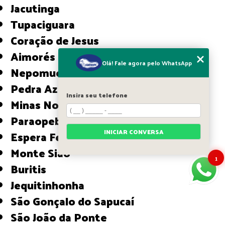
Jacutinga
Tupaciguara
Coração de Jesus
Aimorés
Olá! Fale agora pelo WhatsApp
Nepomuceno
Pedra Azul
Insira seu telefone
Minas Novas
Paraopeba
INICIAR CONVERSA
Espera Feliz
Monte Sião
1
Buritis
Jequitinhonha
São Gonçalo do Sapucaí
São João da Ponte