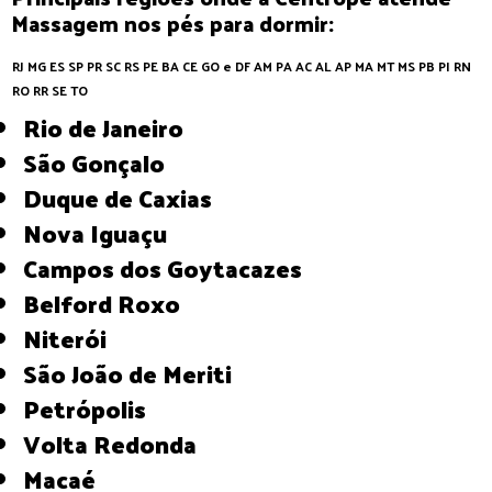
Massagem nos pés para dormir:
RJ
MG
ES
SP
PR
SC
RS
PE
BA
CE
GO e DF
AM
PA
AC
AL
AP
MA
MT
MS
PB
PI
RN
RO
RR
SE
TO
Rio de Janeiro
São Gonçalo
Duque de Caxias
Nova Iguaçu
Campos dos Goytacazes
Belford Roxo
Niterói
São João de Meriti
Petrópolis
Volta Redonda
Macaé