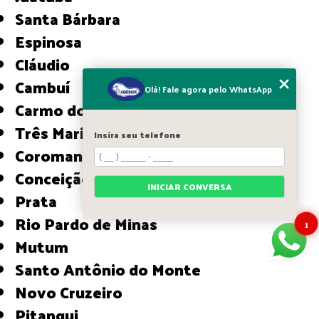
Santa Bárbara
Espinosa
Cláudio
Cambuí
Olá! Fale agora pelo WhatsApp
Carmo do Paranaíba
Três Marias
Insira seu telefone
Coromandel
Conceição das Alagoas
INICIAR CONVERSA
Prata
Rio Pardo de Minas
1
Mutum
Santo Antônio do Monte
Novo Cruzeiro
Pitangui