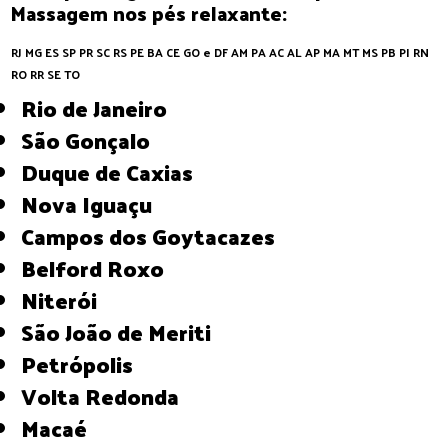
Massagem nos pés relaxante:
RJ
MG
ES
SP
PR
SC
RS
PE
BA
CE
GO e DF
AM
PA
AC
AL
AP
MA
MT
MS
PB
PI
RN
RO
RR
SE
TO
Rio de Janeiro
São Gonçalo
Duque de Caxias
Nova Iguaçu
Campos dos Goytacazes
Belford Roxo
Niterói
São João de Meriti
Petrópolis
Volta Redonda
Macaé