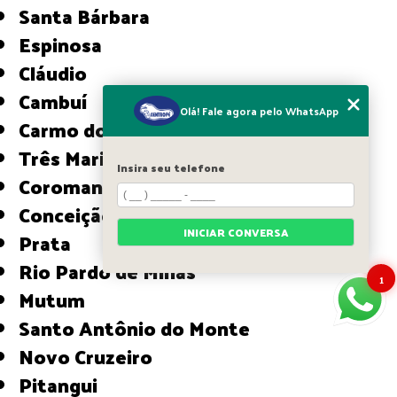
Santa Bárbara
Espinosa
Cláudio
Cambuí
Olá! Fale agora pelo WhatsApp
Carmo do Paranaíba
Três Marias
Insira seu telefone
Coromandel
Conceição das Alagoas
INICIAR CONVERSA
Prata
Rio Pardo de Minas
1
Mutum
Santo Antônio do Monte
Novo Cruzeiro
Pitangui