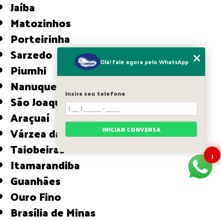
Jaíba
Matozinhos
Porteirinha
Sarzedo
Olá! Fale agora pelo WhatsApp
Piumhi
Nanuque
Insira seu telefone
São Joaquim de Bicas
Araçuaí
Várzea da Palma
INICIAR CONVERSA
Taiobeiras
1
Itamarandiba
Guanhães
Ouro Fino
Brasília de Minas