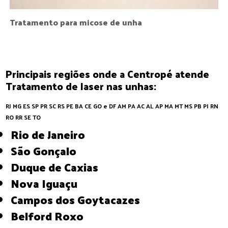
Tratamento para micose de unha
Principais regiões onde a Centropé atende
Tratamento de laser nas unhas:
RJ
MG
ES
SP
PR
SC
RS
PE
BA
CE
GO e DF
AM
PA
AC
AL
AP
MA
MT
MS
PB
PI
RN
RO
RR
SE
TO
Rio de Janeiro
São Gonçalo
Duque de Caxias
Nova Iguaçu
Campos dos Goytacazes
Belford Roxo