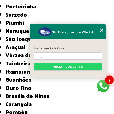
Porteirinha
Sarzedo
Piumhi
Nanuque
Olá! Fale agora pelo WhatsApp
São Joaquim de Bicas
Araçuaí
Insira seu telefone
Várzea da Palma
Taiobeiras
INICIAR CONVERSA
Itamarandiba
Guanhães
1
Ouro Fino
Brasília de Minas
Carangola
Pompéu