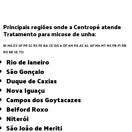
Principais regiões onde a Centropé atende
Tratamento para micose de unha:
RJ
MG
ES
SP
PR
SC
RS
PE
BA
CE
GO e DF
AM
PA
AC
AL
AP
MA
MT
MS
PB
PI
RN
RO
RR
SE
TO
Rio de Janeiro
São Gonçalo
Duque de Caxias
Nova Iguaçu
Campos dos Goytacazes
Belford Roxo
Niterói
São João de Meriti