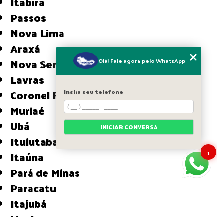
Itabira
Passos
Nova Lima
Araxá
Nova Serrana
Olá! Fale agora pelo WhatsApp
Lavras
Coronel Fabriciano
Insira seu telefone
Muriaé
Ubá
INICIAR CONVERSA
Ituiutaba
Itaúna
1
Pará de Minas
Paracatu
Itajubá