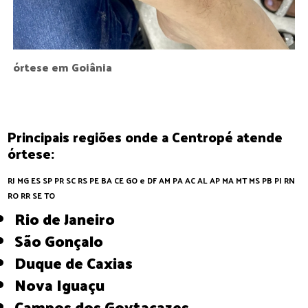
órtese em Goiânia
Principais regiões onde a Centropé atende
órtese:
RJ
MG
ES
SP
PR
SC
RS
PE
BA
CE
GO e DF
AM
PA
AC
AL
AP
MA
MT
MS
PB
PI
RN
RO
RR
SE
TO
Rio de Janeiro
São Gonçalo
Duque de Caxias
Nova Iguaçu
Campos dos Goytacazes