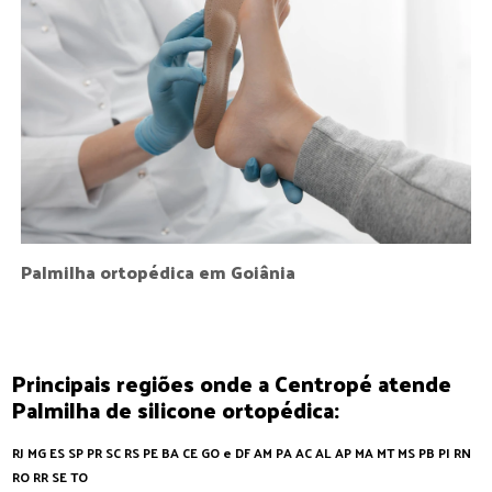
Palmilha ortopédica em Goiânia
Principais regiões onde a Centropé atende
Palmilha de silicone ortopédica:
RJ
MG
ES
SP
PR
SC
RS
PE
BA
CE
GO e DF
AM
PA
AC
AL
AP
MA
MT
MS
PB
PI
RN
RO
RR
SE
TO