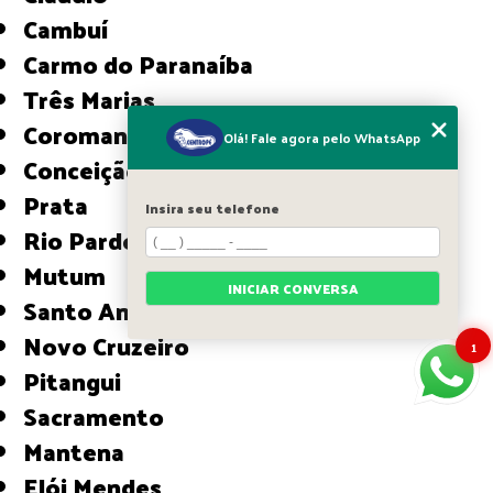
Cambuí
Carmo do Paranaíba
Três Marias
Coromandel
Olá! Fale agora pelo WhatsApp
Conceição das Alagoas
Prata
Insira seu telefone
Rio Pardo de Minas
Mutum
INICIAR CONVERSA
Santo Antônio do Monte
Novo Cruzeiro
1
Pitangui
Sacramento
Mantena
Elói Mendes