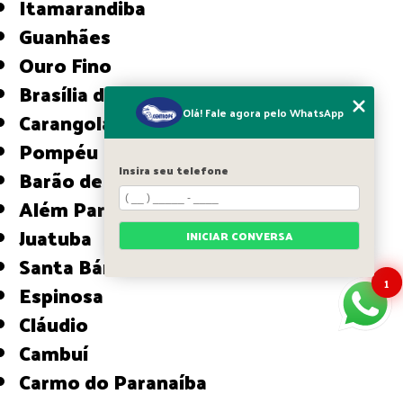
Itamarandiba
Guanhães
Ouro Fino
Brasília de Minas
Olá! Fale agora pelo WhatsApp
Carangola
Pompéu
Insira seu telefone
Barão de Cocais
Além Paraíba
Juatuba
INICIAR CONVERSA
Santa Bárbara
1
Espinosa
Cláudio
Cambuí
Carmo do Paranaíba