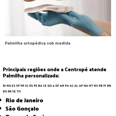
Palmilha ortopédica sob medida
Principais regiões onde a Centropé atende
Palmilha personalizada:
RJ
MG
ES
SP
PR
SC
RS
PE
BA
CE
GO e DF
AM
PA
AC
AL
AP
MA
MT
MS
PB
PI
RN
RO
RR
SE
TO
Rio de Janeiro
São Gonçalo