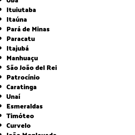
Ituiutaba
Itaúna
Pará de Minas
Paracatu
Itajubá
Manhuaçu
São João del Rei
Patrocínio
Caratinga
Unaí
Esmeraldas
Timóteo
Curvelo
João Monlevade