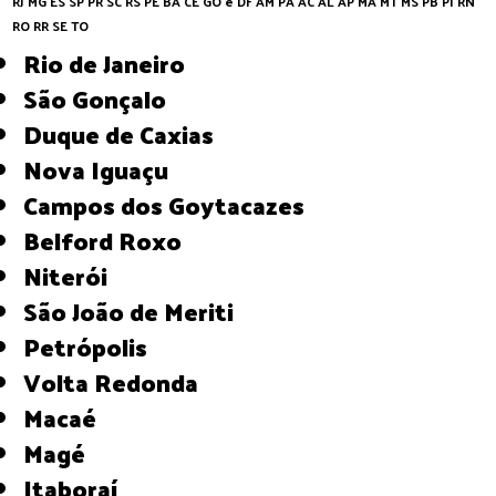
RJ
MG
ES
SP
PR
SC
RS
PE
BA
CE
GO e DF
AM
PA
AC
AL
AP
MA
MT
MS
PB
PI
RN
RO
RR
SE
TO
Rio de Janeiro
São Gonçalo
Duque de Caxias
Nova Iguaçu
Campos dos Goytacazes
Belford Roxo
Niterói
São João de Meriti
Petrópolis
Volta Redonda
Macaé
Magé
Itaboraí