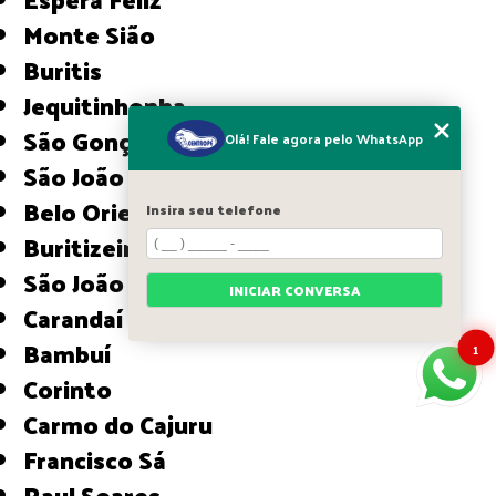
Monte Sião
Buritis
Jequitinhonha
São Gonçalo do Sapucaí
Olá! Fale agora pelo WhatsApp
São João da Ponte
Belo Oriente
Insira seu telefone
Buritizeiro
São João do Paraíso
INICIAR CONVERSA
Carandaí
Bambuí
1
Corinto
Carmo do Cajuru
Francisco Sá
Raul Soares