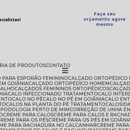
Faça seu
cialistas!
orçamento agora
mesmo
ERIA DE PRODUTOS
CONTATO
O PARA ESPORÃO FEMININO
CALÇADO ORTOPÉDICO 
EM GOIÂNIA
CALÇADO ORTOPÉDICO HOMEM
CALÇA
BALHO
CALÇADOS FEMININOS ORTOPÉDICOS
CALÇA
NIA
CALO INFECCIONADO TRATAMENTO
CALO INTER
ENTO
CALO NO PÉ
CALO NO PÉ EM GOIÂNIA
CALO EN
TO
CALOS NA PLANTA DO PÉ TRATAMENTO
CALOSI
DE PODOLOGIA PERTO DE MIM
CORREÇÃO DE UNHA E
O
CREME PARA CALOS
CREME PARA CALOS E RACHA
CREME PARA OS PÉS
CREME PARA OS PÉS EM GOIÂNI
EME PARA RACHADURA NO CALCANHAR
CREME PAR