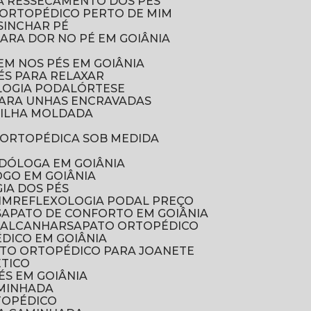
A RESSECAMENTO DOS PÉS
O ORTOPÉDICO PERTO DE MIM
SINCHAR PÉ
PARA DOR NO PÉ EM GOIÂNIA
EM NOS PÉS EM GOIÂNIA
ÉS PARA RELAXAR
LOGIA PODAL
ÓRTESE
PARA UNHAS ENCRAVADAS
MILHA MOLDADA
O
A ORTOPÉDICA SOB MEDIDA
ODÓLOGA EM GOIÂNIA
OGO EM GOIÂNIA
GIA DOS PÉS
IM
REFLEXOLOGIA PODAL PREÇO
SAPATO DE CONFORTO EM GOIÂNIA
 CALCANHAR
SAPATO ORTOPÉDICO
DICO EM GOIÂNIA
ATO ORTOPÉDICO PARA JOANETE
ÉTICO
PÉS EM GOIÂNIA
AMINHADA
RTOPÉDICO