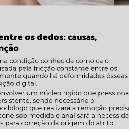
 entre os dedos
: causas,
enção
a condição conhecida como calo
usada pela fricção constante entre os
almente quando há deformidades ósseas
ção digital.
envolver um núcleo rígido que pression
ersistente, sendo necessário o
ólogo que realizará a remoção precis
icone sob medida e analisará a necessid
s para correção da origem do atrito.