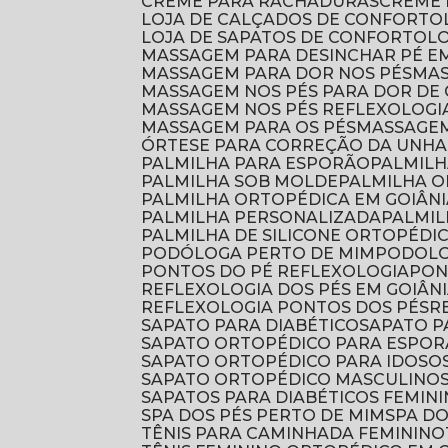
CREME PARA RACHADURAS
CREME
LOJA DE CALÇADOS DE CONFORTO
LOJA DE SAPATOS DE CONFORTO
L
MASSAGEM PARA DESINCHAR PÉ E
MASSAGEM PARA DOR NOS PÉS
M
MASSAGEM NOS PÉS PARA DOR DE
MASSAGEM NOS PÉS REFLEXOLOGI
MASSAGEM PARA OS PÉS
MASSAGE
ÓRTESE PARA CORREÇÃO DA UNHA
PALMILHA PARA ESPORÃO
PALMIL
PALMILHA SOB MOLDE
PALMILHA 
PALMILHA ORTOPÉDICA EM GOIÂNI
PALMILHA PERSONALIZADA
PALMI
PALMILHA DE SILICONE ORTOPÉDI
PODÓLOGA PERTO DE MIM
PODOL
PONTOS DO PÉ REFLEXOLOGIA
PO
REFLEXOLOGIA DOS PÉS EM GOIÂN
REFLEXOLOGIA PONTOS DOS PÉS
SAPATO PARA DIABÉTICO
SAPATO 
SAPATO ORTOPÉDICO PARA ESPO
SAPATO ORTOPÉDICO PARA IDOSO
SAPATO ORTOPÉDICO MASCULINO
SAPATOS PARA DIABÉTICOS FEMIN
SPA DOS PÉS PERTO DE MIM
SPA D
TÊNIS PARA CAMINHADA FEMININO