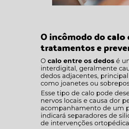
O incômodo do
calo
tratamentos e prev
O
calo entre os dedos
é um
interdigital, geralmente ca
dedos adjacentes, princip
como joanetes ou sobreposi
Esse tipo de calo pode des
nervos locais e causa dor p
acompanhamento de um pod
indicará separadores de sil
de intervenções ortopédica