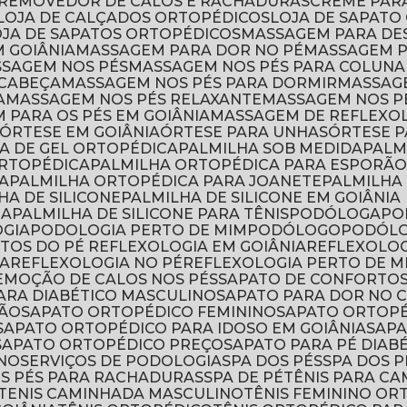
 REMOVEDOR DE CALOS E RACHADURAS
CREME PAR
LOJA DE CALÇADOS ORTOPÉDICOS
LOJA DE SAPAT
OJA DE SAPATOS ORTOPÉDICOS
MASSAGEM PARA DE
M GOIÂNIA
MASSAGEM PARA DOR NO PÉ
MASSAGEM 
ASSAGEM NOS PÉS
MASSAGEM NOS PÉS PARA COLUNA
 CABEÇA
MASSAGEM NOS PÉS PARA DORMIR
MASSAG
A
MASSAGEM NOS PÉS RELAXANTE
MASSAGEM NOS P
M PARA OS PÉS EM GOIÂNIA
MASSAGEM DE REFLEXO
ÓRTESE EM GOIÂNIA
ÓRTESE PARA UNHAS
ÓRTESE 
HA DE GEL ORTOPÉDICA
PALMILHA SOB MEDIDA
PAL
ORTOPÉDICA
PALMILHA ORTOPÉDICA PARA ESPORÃ
A
PALMILHA ORTOPÉDICA PARA JOANETE
PALMILH
LHA DE SILICONE
PALMILHA DE SILICONE EM GOIÂNIA
CA
PALMILHA DE SILICONE PARA TÊNIS
PODÓLOGA
P
OGIA
PODOLOGIA PERTO DE MIM
PODÓLOGO
PODÓL
NTOS DO PÉ REFLEXOLOGIA EM GOIÂNIA
REFLEXOLO
IA
REFLEXOLOGIA NO PÉ
REFLEXOLOGIA PERTO DE M
REMOÇÃO DE CALOS NOS PÉS
SAPATO DE CONFORTO
PARA DIABÉTICO MASCULINO
SAPATO PARA DOR NO
RÃO
SAPATO ORTOPÉDICO FEMININO
SAPATO ORTOPÉ
SAPATO ORTOPÉDICO PARA IDOSO EM GOIÂNIA
SAP
SAPATO ORTOPÉDICO PREÇO
SAPATO PARA PÉ DIAB
INO
SERVIÇOS DE PODOLOGIA
SPA DOS PÉS
SPA DOS 
OS PÉS PARA RACHADURAS
SPA DE PÉ
TÊNIS PARA C
TENIS CAMINHADA MASCULINO
TÊNIS FEMININO O