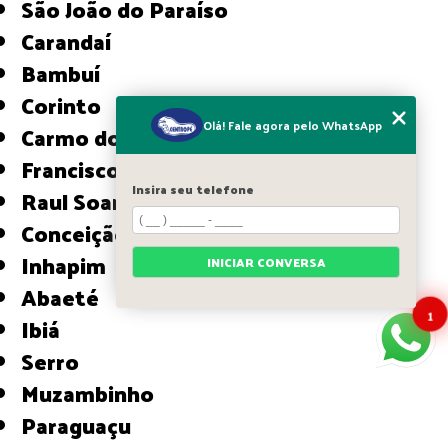
São João do Paraíso
Carandaí
Bambuí
Corinto
Olá! Fale agora pelo WhatsApp
Carmo do Cajuru
Francisco Sá
Insira seu telefone
Raul Soares
Conceição do Mato Dentro
Inhapim
INICIAR CONVERSA
Abaeté
1
Ibiá
Serro
Muzambinho
Paraguaçu