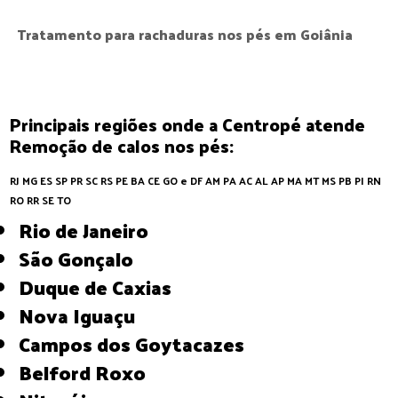
Tratamento para rachaduras nos pés em Goiânia
Principais regiões onde a Centropé atende
Remoção de calos nos pés:
RJ
MG
ES
SP
PR
SC
RS
PE
BA
CE
GO e DF
AM
PA
AC
AL
AP
MA
MT
MS
PB
PI
RN
RO
RR
SE
TO
Rio de Janeiro
São Gonçalo
Duque de Caxias
Nova Iguaçu
Campos dos Goytacazes
Belford Roxo