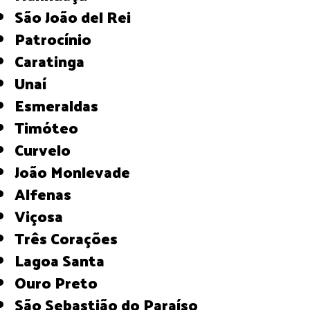
São João del Rei
Patrocínio
Caratinga
Unaí
Esmeraldas
Timóteo
Curvelo
João Monlevade
Alfenas
Viçosa
Três Corações
Lagoa Santa
Ouro Preto
São Sebastião do Paraíso