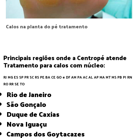
Calos na planta do pé tratamento
Principais regiões onde a Centropé atende
Tratamento para calos com núcleo:
RJ
MG
ES
SP
PR
SC
RS
PE
BA
CE
GO e DF
AM
PA
AC
AL
AP
MA
MT
MS
PB
PI
RN
RO
RR
SE
TO
Rio de Janeiro
São Gonçalo
Duque de Caxias
Nova Iguaçu
Campos dos Goytacazes