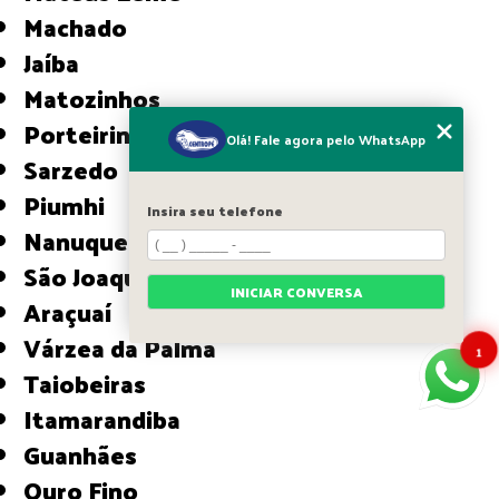
Machado
Jaíba
Matozinhos
Porteirinha
Olá! Fale agora pelo WhatsApp
Sarzedo
Piumhi
Insira seu telefone
Nanuque
São Joaquim de Bicas
INICIAR CONVERSA
Araçuaí
Várzea da Palma
1
Taiobeiras
Itamarandiba
Guanhães
Ouro Fino